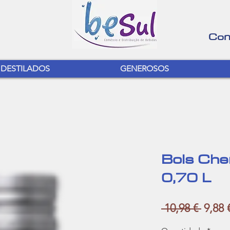
Con
DESTILADOS
GENEROSOS
Bols Che
0,70 L
Preço
 10,98 € 
9,88 
norma