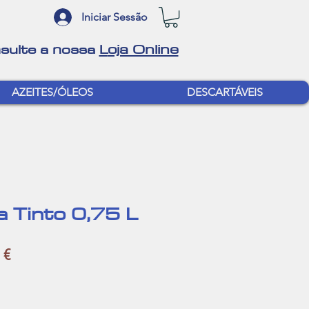
Iniciar Sessão
oja Online
sulte a nossa
L
AZEITES/ÓLEOS
DESCARTÁVEIS
a Tinto 0,75 L
Preço
 €
l
promocional