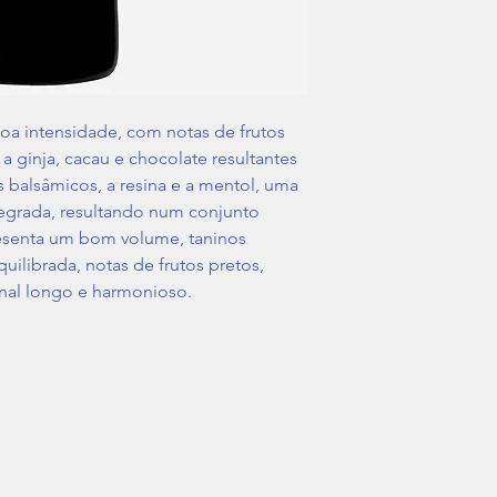
oa intensidade, com notas de frutos
a ginja, cacau e chocolate resultantes
balsâmicos, a resina e a mentol, uma
egrada, resultando num conjunto
esenta um bom volume, taninos
uilibrada, notas de frutos pretos,
inal longo e harmonioso.
+351 212 107 940
Livro de Reclamações
Loja 