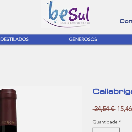
Con
DESTILADOS
GENEROSOS
Callabrig
Preço
 24,54 € 
15,46
norma
Quantidade
*