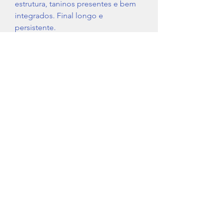
estrutura, taninos presentes e bem
integrados. Final longo e
persistente.
Região
Península de Setúbal
Tipo de Vinho
Tinto
IVA
Não Incluido (13%)
+351 212 107 940
Vila Amélia, Lote 97/98
2950-805
Quinta do Anjo
Portugal