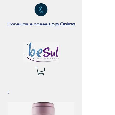
oja Online
Consulte a nossa
L