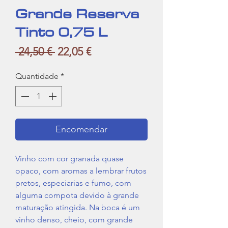
Grande Reserva
Tinto 0,75 L
Preço
Preço
 24,50 € 
22,05 €
normal
promocional
Quantidade
*
Encomendar
Vinho com cor granada quase
opaco, com aromas a lembrar frutos
pretos, especiarias e fumo, com
alguma compota devido à grande
maturação atingida. Na boca é um
vinho denso, cheio, com grande