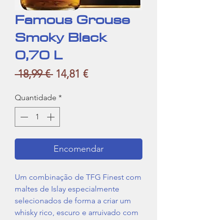
Famous Grouse
Smoky Black
0,70 L
Preço
Preço
 18,99 € 
14,81 €
normal
promocional
Quantidade
*
Encomendar
Um combinação de TFG Finest com
maltes de Islay especialmente
selecionados de forma a criar um
whisky rico, escuro e arruivado com