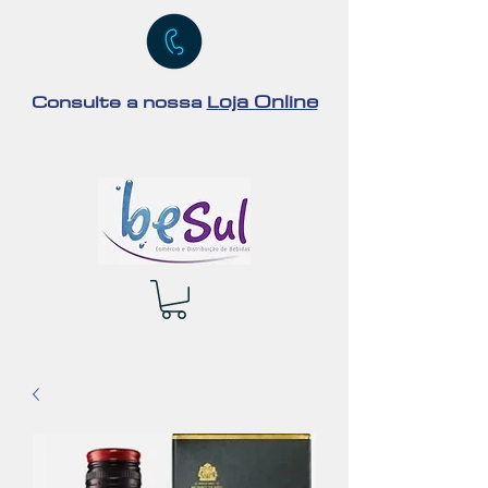
oja Online
Consulte a nossa
L