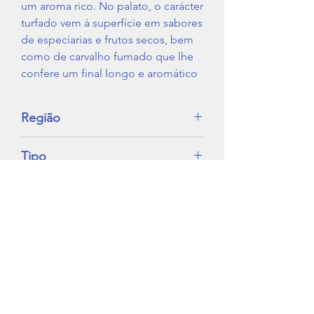
um aroma rico. No palato, o carácter
turfado vem à superfície em sabores
de especiarias e frutos secos, bem
como de carvalho fumado que lhe
confere um final longo e aromático
Região
Tipo
Whisky
IVA
Não Incluido (23%)
+351 212 107 940