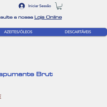
Iniciar Sessão
oja Online
sulte a nossa
L
AZEITES/ÓLEOS
DESCARTÁVEIS
Espumante Brut
Preço
€
l
promocional