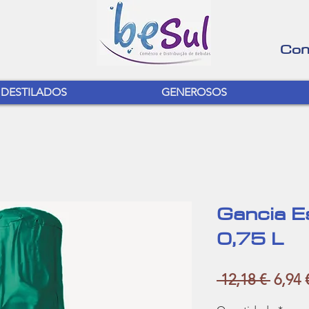
Con
DESTILADOS
GENEROSOS
Gancia 
0,75 L
Preço
 12,18 € 
6,94 
norma