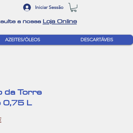
Iniciar Sessão
oja Online
sulte a nossa
L
AZEITES/ÓLEOS
DESCARTÁVEIS
 da Torre
o 0,75 L
Preço
€
l
promocional