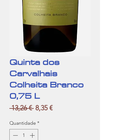
Quinta dos
Carvalhais
Colheita Branco
0,75 L
Preço
Preço
 13,26 € 
8,35 €
normal
promocional
Quantidade
*