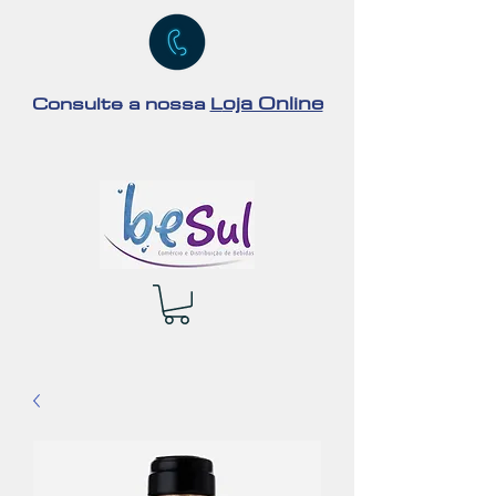
oja Online
Consulte a nossa
L